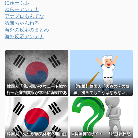
にゅーもふ
ねらーアンテナ
アナグロあんてな
我無ちゃんねる
海外の反応のまとめ
海外反応アンテナ
韓国人「我が国がクウェート戦で
【衝撃】韓国人「大谷の今の成
行った審判買収が本当に深刻であ
績、漫画でもこうはならない」
る理由がこちら…」→「これはダ
メなやつ…（ﾌﾞﾙﾌﾞﾙ」＝韓国の反
応
韓国人「先生が病気休暇？理由は
#韓国質問サイト 『私は反日感