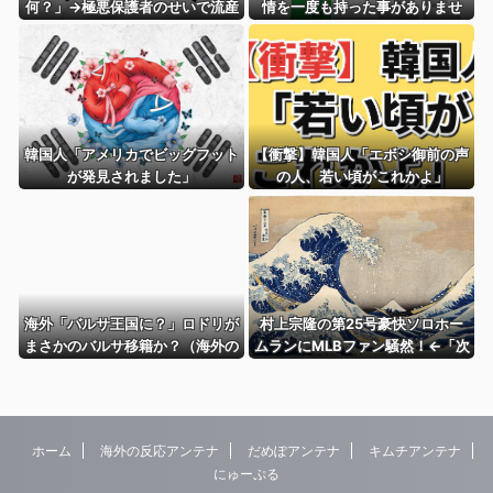
何？」→極悪保護者のせいで流産
情を一度も持った事がありませ
した教師も…
ん！』、『日本好きは問題じゃな
い！日本人が問題なだけ！』
韓国人「アメリカでビッグフット
【衝撃】韓国人「エボシ御前の声
が発見されました」
の人、若い頃がこれかよ」
海外「バルサ王国に？」ロドリが
村上宗隆の第25号豪快ソロホー
まさかのバルサ移籍か？（海外の
ムランにMLBファン騒然！←「次
反応）
は大事な場面で打ってくれ！」
（海外の反応）
ホーム
海外の反応アンテナ
だめぽアンテナ
キムチアンテナ
にゅーぷる