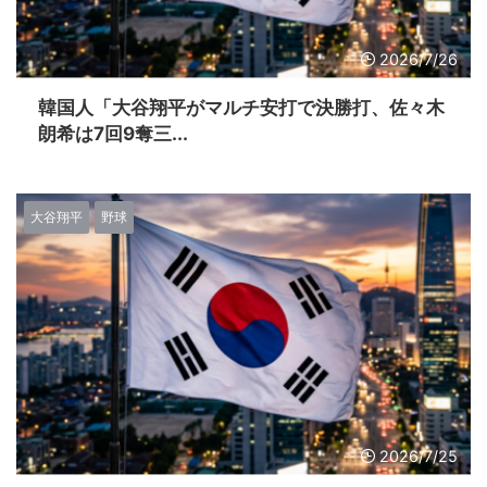
2026/7/26
韓国人「大谷翔平がマルチ安打で決勝打、佐々木
朗希は7回9奪三...
大谷翔平
野球
2026/7/25