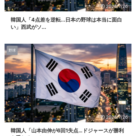
2026/7/26
韓国人「4点差を逆転...日本の野球は本当に面白
い」西武がソ...
野球
2026/7/26
韓国人「山本由伸が6回1失点…ドジャースが勝利