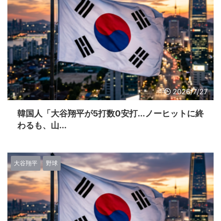
2026/7/27
韓国人「大谷翔平が5打数0安打...ノーヒットに終
わるも、山...
大谷翔平
野球