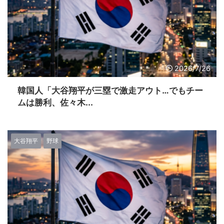
2026/7/26
韓国人「大谷翔平が三塁で激走アウト…でもチー
ムは勝利、佐々木...
大谷翔平
野球