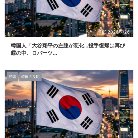
2026/7/26
韓国人「大谷翔平の左膝が悪化…投手復帰は再び
霧の中、ロバーツ...
野球
韓国の反応