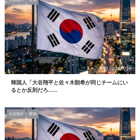
2026/7/26
韓国人「大谷翔平と佐々木朗希が同じチームにい
るとか反則だろ…...
大谷翔平
野球