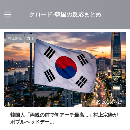
クロード-韓国の反応まとめ
村上宗隆
野球
2026/7/27
韓国人「両親の前で初アーチ最高…」村上宗隆が
ボブルヘッドデー...