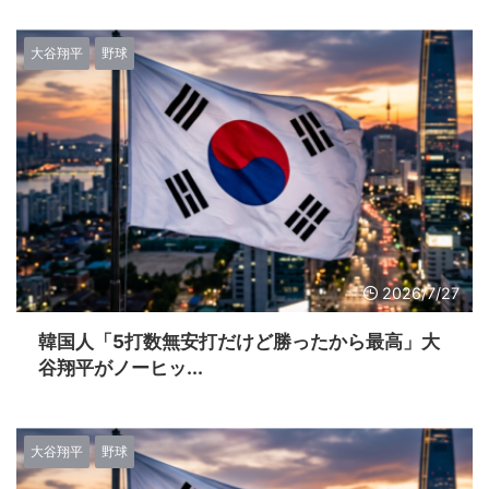
大谷翔平
野球
2026/7/27
韓国人「5打数無安打だけど勝ったから最高」大
谷翔平がノーヒッ...
大谷翔平
野球