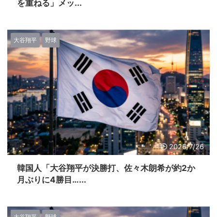
を重ねる」メッ...
大谷翔平
野球
2026/7/26
韓国人「大谷翔平が決勝打、佐々木朗希が約2か
月ぶりに4勝目…...
大谷翔平
野球