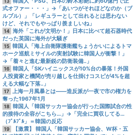
韓国人「PSG、日本の鈴木彩艶に約60億円で正
13
式オファー・・・」→「あいつがそれほどなのか（ブ
ルブル）」「レギュラーとして出れるとは思わない
けど、それでもやっぱり羨ましいね」
海外「これが文明か！」日本に比べて超石器時代
14
だった英国に海外が大騒ぎ
韓国人「海上自衛隊護衛艦ちょうかいによるトマ
15
ホーク巡航ミサイルの実射試験に韓国人が衝撃！」
→「着々と進む最新鋭の防衛装備‥」
韓国人「SKハイニックスが10%台の暴落！外国
16
人投資家と機関が売り越しを仕掛けコスピが4%を超
える大幅な下落‥」
上海一月風暴とは——造反派が一夜で市の権力を
17
奪った1967年1月
韓国人「韓国サッカー協会が行った国際試合の性
18
的接待の全容がこちら…」→「完全に買収してる…
（ﾌﾞﾙﾌﾞﾙ」＝韓国の反応
【激震】 韓国人「韓国サッカー協会、W杯・五
19