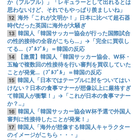
か（ブルブル）」「レギュラーとして出れるとは
思わないけど、それでもやっぱり羨ましいね」
海外「これが文明か！」日本に比べて超石器
12
時代だった英国に海外が大騒ぎ
韓国人「韓国サッカー協会が行った国際試合
13
の性的接待の全容がこちら…」→「完全に買収し
てる…（ﾌﾞﾙﾌﾞﾙ」＝韓国の反応
【激震】韓国人「韓国サッカー協会、W杯・
14
五輪で複数回の性接待を行い審判を買収していた
ことが発覚…（ﾌﾞﾙﾌﾞﾙ」＝韓国の反応
韓国人「日本ではテーブルに肘をついてはい
15
けない？日本の食事マナーが想像以上に厳格すぎ
て韓国人が衝撃！」→「これが日本の食事マナー
か？‥」
韓国人「韓国サッカー協会W杯予選で外国人
16
審判に性接待したことが発覚！」
韓国人「海外が想像する韓国人キャラクター
17
のイメージがこちら・・・」