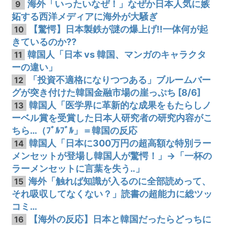
海外「いったいなぜ！」なぜか日本人気に嫉
9
妬する西洋メディアに海外が大騒ぎ
【驚愕】日本製鉄が謎の爆上げ!!一体何が起
10
きているのか??
韓国人「日本 vs 韓国、マンガのキャラクタ
11
ーの違い」
「投資不適格になりつつある」ブルームバー
12
グが突き付けた韓国金融市場の崖っぷち [8/6]
韓国人「医学界に革新的な成果をもたらしノ
13
ーベル賞を受賞した日本人研究者の研究内容がこ
ちら…（ﾌﾞﾙﾌﾞﾙ」＝韓国の反応
韓国人「日本に300万円の超高額な特別ラー
14
メンセットが登場し韓国人が驚愕！」→「一杯の
ラーメンセットに言葉を失う‥」
海外「触れば知識が入るのに全部読めって、
15
それ吸収してなくない？」読書の超能力に総ツッ
コミ…
【海外の反応】日本と韓国だったらどっちに
16