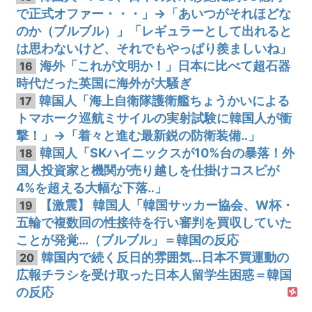
で正式オファー・・・」→「あいつがそれほどな
のか（ブルブル）」「レギュラーとして出れると
は思わないけど、それでもやっぱり羨ましいね」
海外「これが文明か！」日本に比べて超石器
16
時代だった英国に海外が大騒ぎ
韓国人「海上自衛隊護衛艦ちょうかいによる
17
トマホーク巡航ミサイルの実射試験に韓国人が衝
撃！」→「着々と進む最新鋭の防衛装備‥」
韓国人「SKハイニックスが10%台の暴落！外
18
国人投資家と機関が売り越しを仕掛けコスピが
4%を超える大幅な下落‥」
【激震】 韓国人「韓国サッカー協会、W杯・
19
五輪で複数回の性接待を行い審判を買収していた
ことが発覚…（ブルブル」＝韓国の反応
韓国内で続く反日的雰囲気…日本不買運動の
20
広報チラシを受け取った日本人留学生困惑＝韓国
の反応