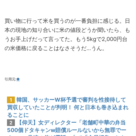
買い物に行って米を買うのが一番負担に感じる。日
本の現地の知り合いに米の値段どうか聞いたら、も
うお手上げだって言ってた。もう5kgで2,000円台
の米価格に戻ることはなさそうだ…うん。
引用元:
●
韓国、サッカーW杯予選で審判を性接待して
1
買収していたことが判明！ 何と日本も巻き込まれ
ることに
【仰天】女ディレクター「老舗町中華の弁当
2
500個ドタキャンw賠償ルールないから無罪でー