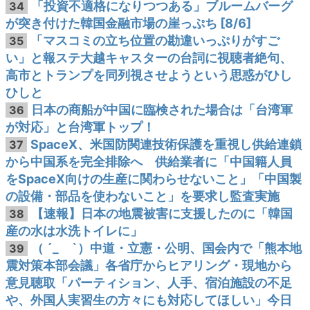
「投資不適格になりつつある」ブルームバーグ
34
が突き付けた韓国金融市場の崖っぷち [8/6]
「マスコミの立ち位置の勘違いっぷりがすご
35
い」と報ステ大越キャスターの台詞に視聴者絶句、
高市とトランプを同列視させようという思惑がひし
ひしと
日本の商船が中国に臨検された場合は「台湾軍
36
が対応」と台湾軍トップ！
SpaceX、米国防関連技術保護を重視し供給連鎖
37
から中国系を完全排除へ 供給業者に「中国籍人員
をSpaceX向けの生産に関わらせないこと」「中国製
の設備・部品を使わないこと」を要求し監査実施
【速報】日本の地震被害に支援したのに「韓国
38
産の水は水洗トイレに」
（ ´_ゝ`）中道・立憲・公明、国会内で「熊本地
39
震対策本部会議」各省庁からヒアリング・現地から
意見聴取「パーティション、人手、宿泊施設の不足
や、外国人実習生の方々にも対応してほしい」今日