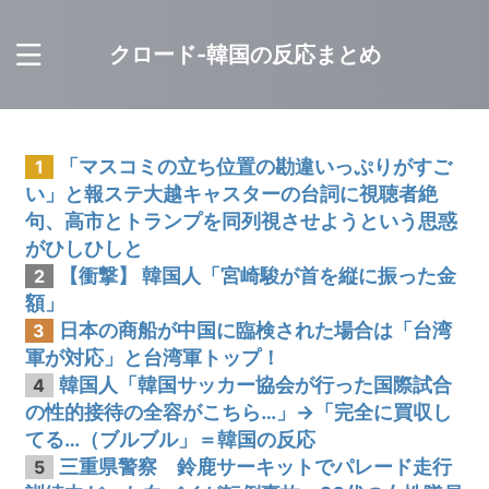
クロード-韓国の反応まとめ
「マスコミの立ち位置の勘違いっぷりがすご
1
い」と報ステ大越キャスターの台詞に視聴者絶
句、高市とトランプを同列視させようという思惑
がひしひしと
【衝撃】 韓国人「宮崎駿が首を縦に振った金
2
額」
日本の商船が中国に臨検された場合は「台湾
3
軍が対応」と台湾軍トップ！
韓国人「韓国サッカー協会が行った国際試合
4
の性的接待の全容がこちら…」→「完全に買収し
てる…（ブルブル」＝韓国の反応
三重県警察 鈴鹿サーキットでパレード走行
5