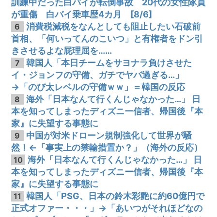
訓練中だった白バイが転倒事故 20代の女性隊員
が重傷 白バイ乗車歴4カ月 [8/6]
消費税減税をなんとしても阻止したい石破前
6
首相、「何いってんのこいつ」と有権者をドン引
きさせるよな屁理屈を……
韓国人「本日チームをサヨナラ負けさせた
7
イ・ジョンフの守備、ガチでヤバ過ぎる…」
→「のび太レベルの守備ｗｗ」＝韓国の反応
海外「日本なんて行くんじゃなかった…」 日
8
本を知ってしまったディズニー信者、帰国後『本
家』に失望する事態に
中国が対米ドローン規制強化して世界が騒
9
然！←「事実上の禁輸措置か？」（海外の反応）
海外「日本なんて行くんじゃなかった…」 日
10
本を知ってしまったディズニー信者、帰国後『本
家』に失望する事態に
韓国人「PSG、日本の鈴木彩艶に約60億円で
11
正式オファー・・・」→「あいつがそれほどなの