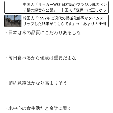
騒ぎ！【海外の反応】
中国人「サッカーW杯 日本紙がブラジル戦のベン
チ横の録音を公開」 中国人「森保一は正しかっ
た」「後知恵の諸葛亮ばかり」
韓国人「1592年に現代の機械化部隊がタイムス
リップした結果がこちらです」→「あまりの圧倒
的な火力差‥」
・日本は米の品質にこだわりあるしな
・毎日食べるから値段は重要だよな
・節約意識はかなり高まりそう
・米中心の食生活だと余計に響く