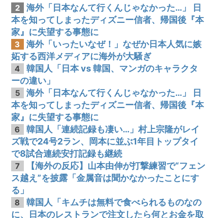
海外「日本なんて行くんじゃなかった…」 日
2
本を知ってしまったディズニー信者、帰国後『本
家』に失望する事態に
海外「いったいなぜ！」なぜか日本人気に嫉
3
妬する西洋メディアに海外が大騒ぎ
韓国人「日本 vs 韓国、マンガのキャラクタ
4
ーの違い」
海外「日本なんて行くんじゃなかった…」 日
5
本を知ってしまったディズニー信者、帰国後『本
家』に失望する事態に
韓国人「連続記録も凄い…」村上宗隆がレイ
6
ズ戦で24号2ラン、岡本に並ぶ1年目トップタイ
で8試合連続安打記録も継続
【海外の反応】山本由伸が打撃練習で“フェン
7
ス越え”を披露「金属音は聞かなかったことにす
る」
韓国人「キムチは無料で食べられるものなの
8
に、日本のレストランで注文したら何とお金を取