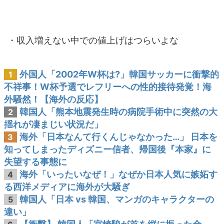
・収入増えない中での値上げはつらいよな
外国人「2002年W杯は?」韓国サッカーに衝撃的
1
不祥事！W杯予選でレフリーへの性的接待発覚！海
外騒然！【海外の反応】
韓国人「熊本地震発生時の病院手術中に突然の大
2
揺れが凄まじい状況だ」
海外「日本なんて行くんじゃなかった…」 日本を
3
知ってしまったディズニー信者、帰国後『本家』に
失望する事態に
海外「いったいなぜ！」なぜか日本人気に嫉妬す
4
る西洋メディアに海外が大騒ぎ
韓国人「日本 vs 韓国、マンガのキャラクターの
5
違い」