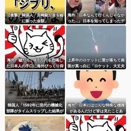
【衝撃】韓国人「宮崎駿が首を縦
海外「日本なんて行くんじゃなか
に振った金額」
った…」 日本を知ってしまったデ
ィズニー信者、帰国後『本家』に
失望する事態に
海外「嘘だろ」4千万円を恐喝し
上昇中のロケットに雷が落ちて画
た日本人の手口に海外びっくり仰
面が真っ白に「ロケット、大丈夫
天！（海外の反応）
なの……？」【海外の反応】
韓国人「1592年に現代の機械化
海外「日本にはこんな特殊な標識
部隊がタイムスリップした結果が
があるんだけど皆は見たことあ
こちらです」→「あまりの圧倒的
る？」→「何これめちゃくちゃ可
な火力差‥」
愛いｗｗ」【海外の反応】