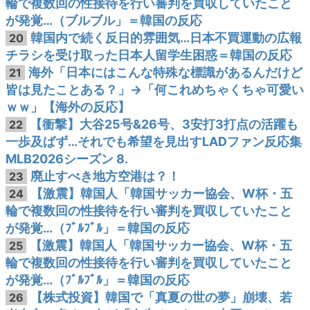
輪で複数回の性接待を行い審判を買収していたこと
が発覚…（ブルブル」＝韓国の反応
韓国内で続く反日的雰囲気…日本不買運動の広報
20
チラシを受け取った日本人留学生困惑＝韓国の反応
海外「日本にはこんな特殊な標識があるんだけど
21
皆は見たことある？」→「何これめちゃくちゃ可愛い
ｗｗ」【海外の反応】
【衝撃】大谷25号&26号、3安打3打点の活躍も
22
一歩及ばず…それでも希望を見出すLADファン反応集
MLB2026シーズン 8.
廃止すべき地方空港は？！
23
【激震】韓国人「韓国サッカー協会、W杯・五
24
輪で複数回の性接待を行い審判を買収していたこと
が発覚…（ﾌﾞﾙﾌﾞﾙ」＝韓国の反応
【激震】韓国人「韓国サッカー協会、W杯・五
25
輪で複数回の性接待を行い審判を買収していたこと
が発覚…（ﾌﾞﾙﾌﾞﾙ」＝韓国の反応
【株式投資】韓国で「真夏の世の夢」崩壊、若
26