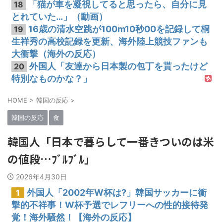
「猫が車を凝視してると思ったら、自分に見
18
とれていた…」（動画）
16歳の清水空跳が100m10秒00を記録して桐
19
生祥秀の高校記録を更新、海外陸上競技ファンも
大衝撃（海外の反応）
外国人「友達から日本製の包丁を貰ったけど
20
特別なものかな？」
HOME
>
韓国の反応
>
韓国の反応
食
韓国人「日本で暮らして一番きついのは米
の値段…ﾌﾞﾙﾌﾞﾙ」
2026年4月30日
外国人「2002年W杯は?」韓国サッカーに衝
1
撃的不祥事！W杯予選でレフリーへの性的接待発
覚！海外騒然！【海外の反応】