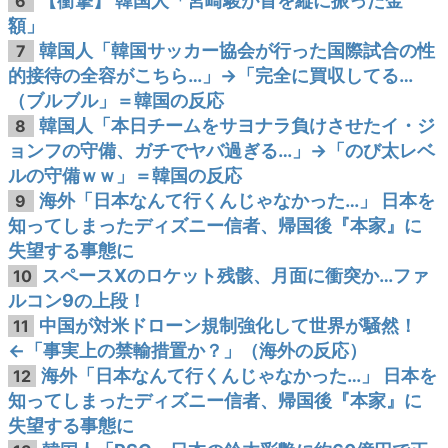
【衝撃】 韓国人「宮崎駿が首を縦に振った金
6
額」
韓国人「韓国サッカー協会が行った国際試合の性
7
的接待の全容がこちら…」→「完全に買収してる…
（ブルブル」＝韓国の反応
韓国人「本日チームをサヨナラ負けさせたイ・ジ
8
ョンフの守備、ガチでヤバ過ぎる…」→「のび太レベ
ルの守備ｗｗ」＝韓国の反応
海外「日本なんて行くんじゃなかった…」 日本を
9
知ってしまったディズニー信者、帰国後『本家』に
失望する事態に
スペースXのロケット残骸、月面に衝突か…ファ
10
ルコン9の上段！
中国が対米ドローン規制強化して世界が騒然！
11
←「事実上の禁輸措置か？」（海外の反応）
海外「日本なんて行くんじゃなかった…」 日本を
12
知ってしまったディズニー信者、帰国後『本家』に
失望する事態に