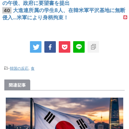
の午後、政府に要望書を提出
大進連所属の学生8人、在韓米軍平沢基地に無断
40
侵入…米軍により身柄拘束！
-
韓国の反応
,
食
関連記事