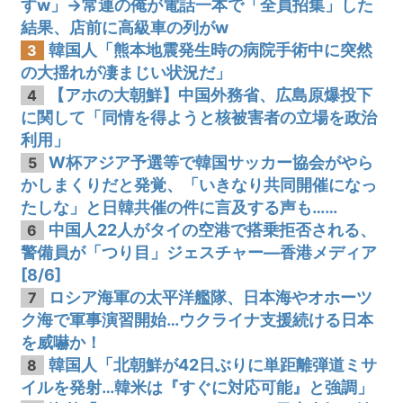
すw」→常連の俺が電話一本で「全員招集」した
結果、店前に高級車の列がw
韓国人「熊本地震発生時の病院手術中に突然
3
の大揺れが凄まじい状況だ」
【アホの大朝鮮】中国外務省、広島原爆投下
4
に関して「同情を得ようと核被害者の立場を政治
利用」
W杯アジア予選等で韓国サッカー協会がやら
5
かしまくりだと発覚、「いきなり共同開催になっ
たしな」と日韓共催の件に言及する声も……
中国人22人がタイの空港で搭乗拒否される、
6
警備員が「つり目」ジェスチャー―香港メディア
[8/6]
ロシア海軍の太平洋艦隊、日本海やオホーツ
7
ク海で軍事演習開始…ウクライナ支援続ける日本
を威嚇か！
韓国人「北朝鮮が42日ぶりに単距離弾道ミサ
8
イルを発射…韓米は『すぐに対応可能』と強調」