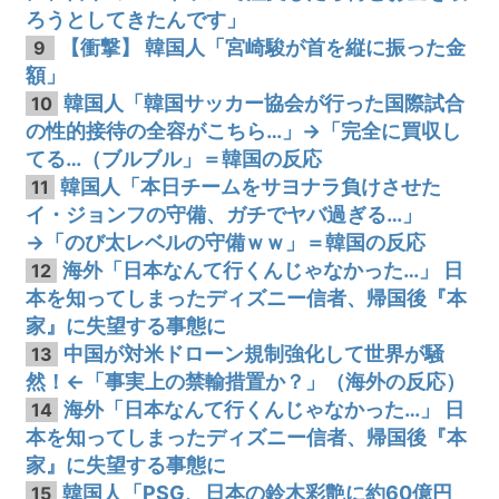
ろうとしてきたんです」
【衝撃】 韓国人「宮崎駿が首を縦に振った金
9
額」
韓国人「韓国サッカー協会が行った国際試合
10
の性的接待の全容がこちら…」→「完全に買収し
てる…（ブルブル」＝韓国の反応
韓国人「本日チームをサヨナラ負けさせた
11
イ・ジョンフの守備、ガチでヤバ過ぎる…」
→「のび太レベルの守備ｗｗ」＝韓国の反応
海外「日本なんて行くんじゃなかった…」 日
12
本を知ってしまったディズニー信者、帰国後『本
家』に失望する事態に
中国が対米ドローン規制強化して世界が騒
13
然！←「事実上の禁輸措置か？」（海外の反応）
海外「日本なんて行くんじゃなかった…」 日
14
本を知ってしまったディズニー信者、帰国後『本
家』に失望する事態に
韓国人「PSG、日本の鈴木彩艶に約60億円
15