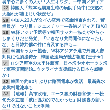
者中心に多くの人が「人生オワタ」―中国メディア
韓国人「熊本地震発生時の病院手術中に突然の
27
大揺れが凄まじい状況だ」
中国人22人がタイの空港で搭乗拒否される、警
28
備員が「つり目」ジェスチャー―香港メディア [8/6]
W杯アジア予選等で韓国サッカー協会がやらか
29
しまくりだと発覚、「いきなり共同開催になったし
な」と日韓共催の件に言及する声も……
韓国サッカー協会、Ｗ杯アジア予選で外国人審
30
判員に性的接待か…韓国放送局が独占報道 [王子★]
ロシア海軍の太平洋艦隊、日本海やオホーツク海
31
で軍事演習開始…ウクライナ支援続ける日本を威嚇
か！
韓国で約60年ぶりに路面電車が復活 最新鋭水
32
素燃料電池車も
【速報】高市政権、エース級の財務官僚・一松
33
旬氏を左遷「彼は協力的でなかった」財務省の言い
なりではないことが判明