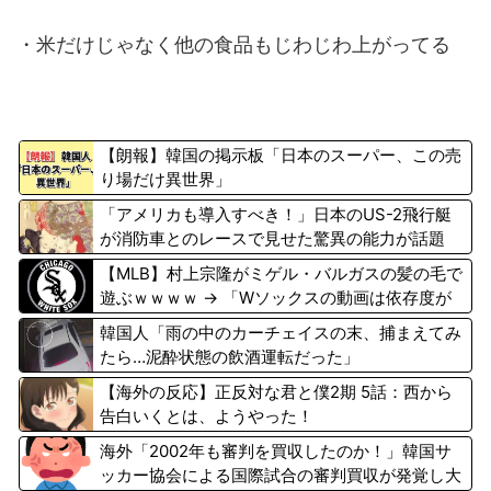
・米だけじゃなく他の食品もじわじわ上がってる
【朗報】韓国の掲示板「日本のスーパー、この売
り場だけ異世界」
「アメリカも導入すべき！」日本のUS-2飛行艇
が消防車とのレースで見せた驚異の能力が話題
に 海外の反応
【MLB】村上宗隆がミゲル・バルガスの髪の毛で
遊ぶｗｗｗｗ → 「Wソックスの動画は依存度が
高いな」「たった一人でこんなにチームが変わる
韓国人「雨の中のカーチェイスの末、捕まえてみ
んだからすごいわ」
たら…泥酔状態の飲酒運転だった」
【海外の反応】正反対な君と僕2期 5話：西から
告白いくとは、ようやった！
海外「2002年も審判を買収したのか！」韓国サ
ッカー協会による国際試合の審判買収が発覚し大