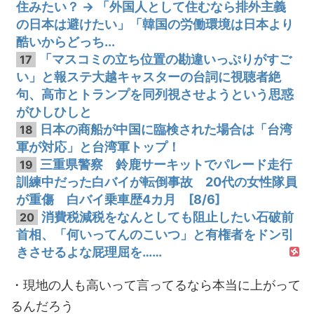
住みたい？ → 「外国人として住むなら排外主義
の日本は避けたい」「韓国の労働環境は日本より
酷いからどっち...
「マスコミの立ち位置の勘違いっぷりがすご
17
い」と報ステ大越キャスターの台詞に視聴者絶
句、高市とトランプを同列視させようという思惑
がひしひしと
日本の商船が中国に臨検された場合は「台湾
18
軍が対応」と台湾軍トップ！
三重県警察 鈴鹿サーキットでパレード走行
19
訓練中だった白バイが転倒事故 20代の女性隊員
が重傷 白バイ乗車歴4カ月 [8/6]
消費税減税をなんとしても阻止したい石破前
20
首相、「何いってんのこいつ」と有権者をドン引
きさせるよな屁理屈を……
・現地の人も高いって言ってるなら本当に上がって
るんだろう