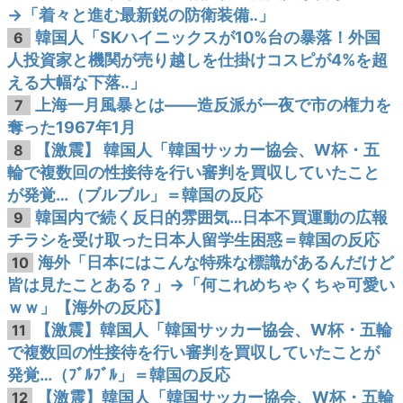
→「着々と進む最新鋭の防衛装備‥」
韓国人「SKハイニックスが10%台の暴落！外国
6
人投資家と機関が売り越しを仕掛けコスピが4%を超
える大幅な下落‥」
上海一月風暴とは——造反派が一夜で市の権力を
7
奪った1967年1月
【激震】 韓国人「韓国サッカー協会、W杯・五
8
輪で複数回の性接待を行い審判を買収していたこと
が発覚…（ブルブル」＝韓国の反応
韓国内で続く反日的雰囲気…日本不買運動の広報
9
チラシを受け取った日本人留学生困惑＝韓国の反応
海外「日本にはこんな特殊な標識があるんだけど
10
皆は見たことある？」→「何これめちゃくちゃ可愛い
ｗｗ」【海外の反応】
【激震】韓国人「韓国サッカー協会、W杯・五輪
11
で複数回の性接待を行い審判を買収していたことが
発覚…（ﾌﾞﾙﾌﾞﾙ」＝韓国の反応
【激震】韓国人「韓国サッカー協会、W杯・五輪
12