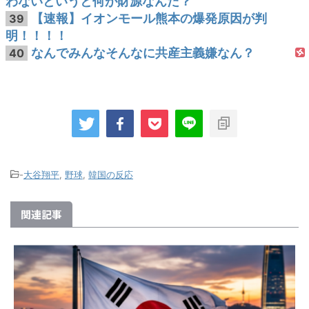
わないというと何が財源なんだ？
【速報】イオンモール熊本の爆発原因が判
39
明！！！！
なんでみんなそんなに共産主義嫌なん？
40
-
大谷翔平
,
野球
,
韓国の反応
関連記事