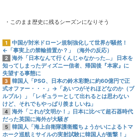
・このまま歴史に残るシーズンになりそう
中国が対米ドローン規制強化して世界が騒然！
1
←「事実上の禁輸措置か？」（海外の反応）
海外「日本なんて行くんじゃなかった…」 日本を
2
知ってしまったディズニー信者、帰国後『本家』に
失望する事態に
韓国人「PSG、日本の鈴木彩艶に約60億円で正
3
式オファー・・・」→「あいつがそれほどなのか（ブ
ルブル）」「レギュラーとして出れるとは思わない
けど、それでもやっぱり羨ましいね」
海外「これが文明か！」日本に比べて超石器時代
4
だった英国に海外が大騒ぎ
韓国人「海上自衛隊護衛艦ちょうかいによるトマ
5
ホーク巡航ミサイルの実射試験に韓国人が衝撃！」