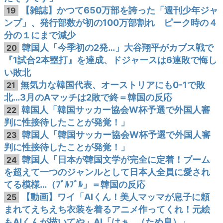
【雑誌】かつて650万部を誇った「週刊少年ジャ
19
ンプ」、発行部数が初の100万部割れ ピーク時の４
分の１にまで減少
韓国人「今季初の2発…」大谷翔平がカブス戦で
20
『1試合2本塁打』を達成、ドジャースは6連敗で悔し
い敗北
無気力な韓国代表、オーストリアにも0-1で敗
21
北…3月のAマッチは2敗で終＝韓国の反応
韓国人「韓国サッカー協会W杯予選で外国人審
22
判に性接待したことが発覚！」
韓国人「韓国サッカー協会W杯予選で外国人審
23
判に性接待したことが発覚！」
韓国人「日本が韓国文学が完全に定着！ブーム
24
を超えて一つのジャンルとして日本人全員に愛され
てる模様…（ﾌﾞﾙﾌﾞﾙ」＝韓国の反応
【動画】ワイ「AIくん！美人マッマが息子に頼
25
まれてえちえち衣装を着るアニメ作ってくれ！元絵
もAIくんが描いてや」AI「はぁ…（ため息）」