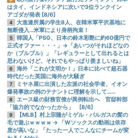
はタイ、インドネシアに次いで3位ランクイン
アゴダが発表 [8/6]
大進連所属の学生8人、在韓米軍平沢基地に
4
無断侵入…米軍により身柄拘束！
韓国人「PSG、日本の鈴木彩艶に約60億円で
5
正式オファー・・・」→「あいつがそれほどなの
か（ブルブル）」「レギュラーとして出れるとは
思わないけど、それでもやっぱり羨ましいね」
海外「これが文明か！」日本に比べて超石器
6
時代だった英国に海外が大騒ぎ
ミヤネ屋に出演した左派の社会学者、イオン
7
爆発事故の例のテナントに理解を示して……
エース級の財務官僚が異例転出へ 官邸幹部
8
「協力的でなかったから」 [8/6]
【MLB】村上宗隆がミゲル・バルガスの髪の
9
毛で遊ぶｗｗｗｗ → 「Wソックスの動画は依存
度が高いな」「たった一人でこんなにチームが変
わるんだから...