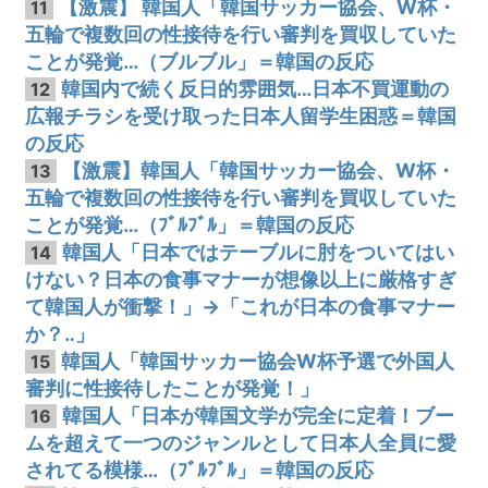
【激震】 韓国人「韓国サッカー協会、W杯・
11
五輪で複数回の性接待を行い審判を買収していた
ことが発覚…（ブルブル」＝韓国の反応
韓国内で続く反日的雰囲気…日本不買運動の
12
広報チラシを受け取った日本人留学生困惑＝韓国
の反応
【激震】韓国人「韓国サッカー協会、W杯・
13
五輪で複数回の性接待を行い審判を買収していた
ことが発覚…（ﾌﾞﾙﾌﾞﾙ」＝韓国の反応
韓国人「日本ではテーブルに肘をついてはい
14
けない？日本の食事マナーが想像以上に厳格すぎ
て韓国人が衝撃！」→「これが日本の食事マナー
か？‥」
韓国人「韓国サッカー協会W杯予選で外国人
15
審判に性接待したことが発覚！」
韓国人「日本が韓国文学が完全に定着！ブー
16
ムを超えて一つのジャンルとして日本人全員に愛
されてる模様…（ﾌﾞﾙﾌﾞﾙ」＝韓国の反応