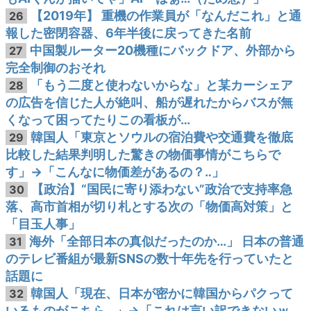
【2019年】 重機の作業員が「なんだこれ」と通
26
報した密閉容器、6年半後に戻ってきた名前
中国製ルーター20機種にバックドア、外部から
27
完全制御のおそれ
「もう二度と使わないからな」と某カーシェア
28
の広告を信じた人が絶叫、船が遅れたからバスが無
くなって困ってたりこの看板が…
韓国人「東京とソウルの宿泊費や交通費を徹底
29
比較した結果判明した驚きの物価事情がこちらで
す」→「こんなに物価差があるの？‥」
【政治】“国民に寄り添わない”政治で支持率急
30
落、高市首相が切り札とする次の「物価高対策」と
「目玉人事」
海外「全部日本の真似だったのか…」 日本の普通
31
のテレビ番組が最新SNSの数十年先を行っていたと
話題に
韓国人「現在、日本が密かに韓国からパクって
32
いるものがこちら…」→「これは言い訳できないｗ