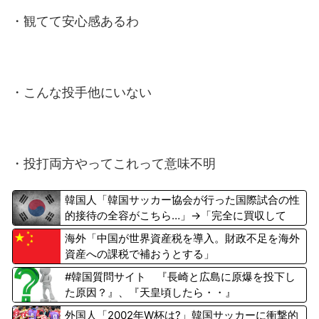
・観てて安心感あるわ
・こんな投手他にいない
・投打両方やってこれって意味不明
韓国人「韓国サッカー協会が行った国際試合の性
的接待の全容がこちら…」→「完全に買収して
る…（ﾌﾞﾙﾌﾞﾙ」＝韓国の反応
海外「中国が世界資産税を導入。財政不足を海外
資産への課税で補おうとする」
#韓国質問サイト 『長崎と広島に原爆を投下し
た原因？』、『天皇頃したら・・』
外国人「2002年W杯は?」韓国サッカーに衝撃的