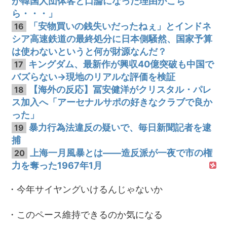
が韓国人団体客と口論になった理由がこち
ら・・・」
「安物買いの銭失いだったねぇ」とインドネ
16
シア高速鉄道の最終処分に日本側騒然、国家予算
は使わないというと何が財源なんだ？
キングダム、最新作が興収40億突破も中国で
17
バズらない→現地のリアルな評価を検証
【海外の反応】冨安健洋がクリスタル・パレ
18
ス加入へ「アーセナルサポの好きなクラブで良か
った」
暴力行為法違反の疑いで、毎日新聞記者を逮
19
捕
上海一月風暴とは——造反派が一夜で市の権
20
力を奪った1967年1月
・今年サイヤングいけるんじゃないか
・このペース維持できるのか気になる