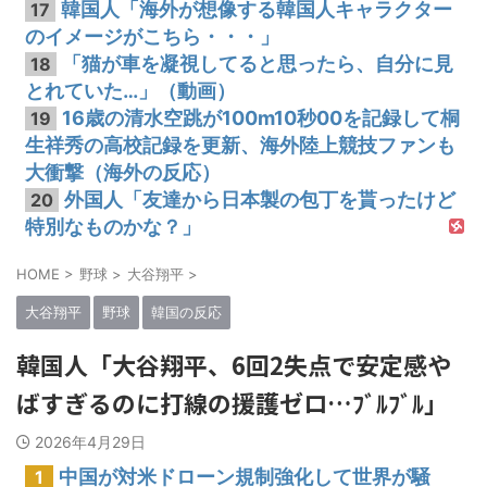
韓国人「海外が想像する韓国人キャラクター
17
のイメージがこちら・・・」
「猫が車を凝視してると思ったら、自分に見
18
とれていた…」（動画）
16歳の清水空跳が100m10秒00を記録して桐
19
生祥秀の高校記録を更新、海外陸上競技ファンも
大衝撃（海外の反応）
外国人「友達から日本製の包丁を貰ったけど
20
特別なものかな？」
HOME
>
野球
>
大谷翔平
>
大谷翔平
野球
韓国の反応
韓国人「大谷翔平、6回2失点で安定感や
ばすぎるのに打線の援護ゼロ…ﾌﾞﾙﾌﾞﾙ」
2026年4月29日
中国が対米ドローン規制強化して世界が騒
1