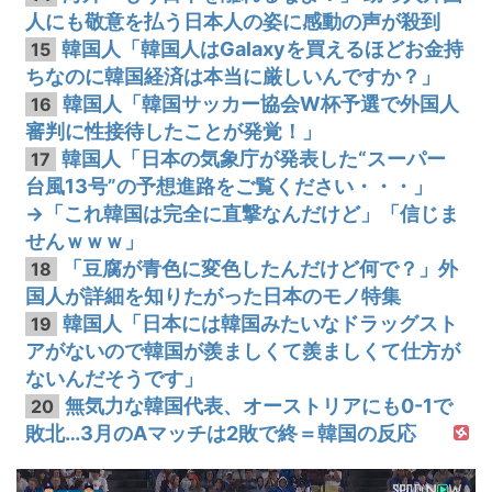
人にも敬意を払う日本人の姿に感動の声が殺到
韓国人「韓国人はGalaxyを買えるほどお金持
15
ちなのに韓国経済は本当に厳しいんですか？」
韓国人「韓国サッカー協会W杯予選で外国人
16
審判に性接待したことが発覚！」
韓国人「日本の気象庁が発表した“スーパー
17
台風13号”の予想進路をご覧ください・・・」
→「これ韓国は完全に直撃なんだけど」「信じま
せんｗｗｗ」
「豆腐が青色に変色したんだけど何で？」外
18
国人が詳細を知りたがった日本のモノ特集
韓国人「日本には韓国みたいなドラッグスト
19
アがないので韓国が羨ましくて羨ましくて仕方が
ないんだそうです」
無気力な韓国代表、オーストリアにも0-1で
20
敗北…3月のAマッチは2敗で終＝韓国の反応
動