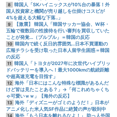
韓国人「SKハイニックスが10%台の暴落！外
8
国人投資家と機関が売り越しを仕掛けコスピが
4%を超える大幅な下落‥」
【激震】 韓国人「韓国サッカー協会、W杯・
9
五輪で複数回の性接待を行い審判を買収していた
ことが発覚…（ブルブル」＝韓国の反応
韓国内で続く反日的雰囲気…日本不買運動の
10
広報チラシを受け取った日本人留学生困惑＝韓国
の反応
韓国人「トヨタが2027年に次世代ハイブリッ
11
ドバッテリーを導入へ！最大1000kmの航続距離
や超高速充電を目指す」
海外「日本にはこんな特殊な標識があるんだ
12
けど皆は見たことある？」→「何これめちゃくち
ゃ可愛いｗｗ」【海外の反応】
海外「ディズニーがゴミのようだ！」日本が
13
アニメ化した米人気SF作品に絶賛の声が殺到中
海外「もう日本を離れるなよ！」 助っ人外国
14