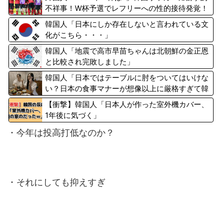
不祥事！W杯予選でレフリーへの性的接待発覚！
海外騒然！【海外の反応】
韓国人「日本にしか存在しないと言われている文
化がこちら・・・」
韓国人「地震で高市早苗ちゃんは北朝鮮の金正恩
と比較され完敗しました」
韓国人「日本ではテーブルに肘をついてはいけな
い？日本の食事マナーが想像以上に厳格すぎて韓
国人が衝撃！」→「これが日本の食事マナー
【衝撃】韓国人「日本人が作った室外機カバー、
か？‥」
1年後に気づく」
・今年は投高打低なのか？
・それにしても抑えすぎ