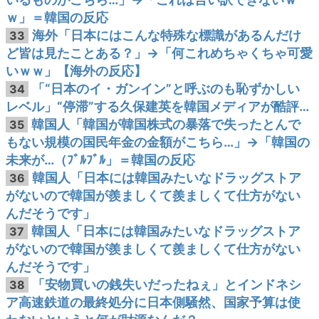
ｗ」＝韓国の反応
海外「日本にはこんな特殊な標識があるんだけ
33
ど皆は見たことある？」→「何これめちゃくちゃ可愛
いｗｗ」【海外の反応】
「“日本のイ・ガンイン”と呼ぶのも恥ずかしい
34
レベル」“停滞”する久保建英を韓国メディアが酷評…
韓国人「韓国が韓国株式の暴落で失ったとんで
35
もない規模の国民年金の金額がこちら…」→「韓国の
未来が…（ﾌﾞﾙﾌﾞﾙ」＝韓国の反応
韓国人「日本には韓国みたいなドラッグストア
36
がないので韓国が羨ましくて羨ましくて仕方がない
んだそうです」
韓国人「日本には韓国みたいなドラッグストア
37
がないので韓国が羨ましくて羨ましくて仕方がない
んだそうです」
「安物買いの銭失いだったねぇ」とインドネシ
38
ア高速鉄道の最終処分に日本側騒然、国家予算は使