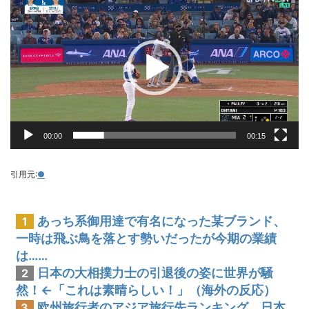
画
プ
レ
ー
ヤ
ー
00:00
00:15
引用元:
●
あっち系御用達で有名になった某ブランド、
1
一時は飛ぶ鳥を落とす勢いだったが今期の業績
は……
日本の大相撲力士の引退後の姿に世界が騒
2
然！←「これは素晴らしい！」（海外の反応）
欧州旅行者のアジア旅行先ランキング、日本
3