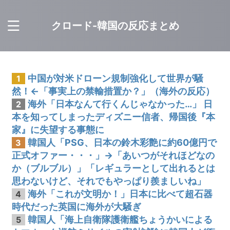
クロード-韓国の反応まとめ
中国が対米ドローン規制強化して世界が騒
1
然！←「事実上の禁輸措置か？」（海外の反応）
海外「日本なんて行くんじゃなかった…」 日
2
本を知ってしまったディズニー信者、帰国後『本
家』に失望する事態に
韓国人「PSG、日本の鈴木彩艶に約60億円で
3
正式オファー・・・」→「あいつがそれほどなの
か（ブルブル）」「レギュラーとして出れるとは
思わないけど、それでもやっぱり羨ましいね」
海外「これが文明か！」日本に比べて超石器
4
時代だった英国に海外が大騒ぎ
韓国人「海上自衛隊護衛艦ちょうかいによる
5