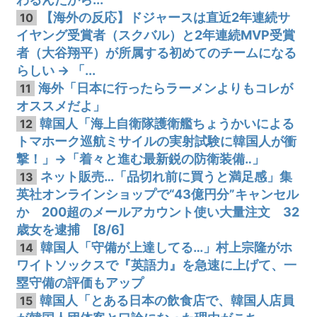
【海外の反応】ドジャースは直近2年連続サ
10
イヤング受賞者（スクバル）と2年連続MVP受賞
者（大谷翔平）が所属する初めてのチームになる
らしい → 「...
海外「日本に行ったらラーメンよりもコレが
11
オススメだよ」
韓国人「海上自衛隊護衛艦ちょうかいによる
12
トマホーク巡航ミサイルの実射試験に韓国人が衝
撃！」→「着々と進む最新鋭の防衛装備‥」
ネット販売…「品切れ前に買うと満足感」集
13
英社オンラインショップで“43億円分”キャンセル
か 200超のメールアカウント使い大量注文 32
歳女を逮捕 [8/6]
韓国人「守備が上達してる…」村上宗隆がホ
14
ワイトソックスで『英語力』を急速に上げて、一
塁守備の評価もアップ
韓国人「とある日本の飲食店で、韓国人店員
15