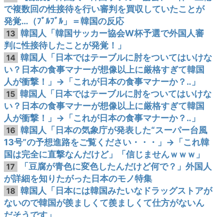
で複数回の性接待を行い審判を買収していたことが
発覚…（ﾌﾞﾙﾌﾞﾙ」＝韓国の反応
韓国人「韓国サッカー協会W杯予選で外国人審
13
判に性接待したことが発覚！」
韓国人「日本ではテーブルに肘をついてはいけな
14
い？日本の食事マナーが想像以上に厳格すぎて韓国
人が衝撃！」→「これが日本の食事マナーか？‥」
韓国人「日本ではテーブルに肘をついてはいけな
15
い？日本の食事マナーが想像以上に厳格すぎて韓国
人が衝撃！」→「これが日本の食事マナーか？‥」
韓国人「日本の気象庁が発表した“スーパー台風
16
13号”の予想進路をご覧ください・・・」→「これ韓
国は完全に直撃なんだけど」「信じませんｗｗｗ」
「豆腐が青色に変色したんだけど何で？」外国人
17
が詳細を知りたがった日本のモノ特集
韓国人「日本には韓国みたいなドラッグストアが
18
ないので韓国が羨ましくて羨ましくて仕方がないん
だそうです」