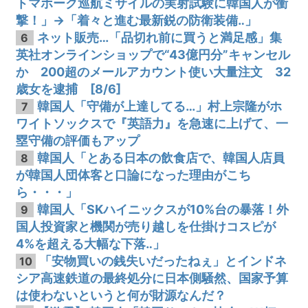
トマホーク巡航ミサイルの実射試験に韓国人が衝
撃！」→「着々と進む最新鋭の防衛装備‥」
ネット販売…「品切れ前に買うと満足感」集
6
英社オンラインショップで“43億円分”キャンセル
か 200超のメールアカウント使い大量注文 32
歳女を逮捕 [8/6]
韓国人「守備が上達してる…」村上宗隆がホ
7
ワイトソックスで『英語力』を急速に上げて、一
塁守備の評価もアップ
韓国人「とある日本の飲食店で、韓国人店員
8
が韓国人団体客と口論になった理由がこち
ら・・・」
韓国人「SKハイニックスが10%台の暴落！外
9
国人投資家と機関が売り越しを仕掛けコスピが
4%を超える大幅な下落‥」
「安物買いの銭失いだったねぇ」とインドネ
10
シア高速鉄道の最終処分に日本側騒然、国家予算
は使わないというと何が財源なんだ？