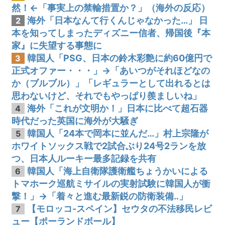
然！←「事実上の禁輸措置か？」（海外の反応）
海外「日本なんて行くんじゃなかった…」 日
2
本を知ってしまったディズニー信者、帰国後『本
家』に失望する事態に
韓国人「PSG、日本の鈴木彩艶に約60億円で
3
正式オファー・・・」→「あいつがそれほどなの
か（ブルブル）」「レギュラーとして出れるとは
思わないけど、それでもやっぱり羨ましいね」
海外「これが文明か！」日本に比べて超石器
4
時代だった英国に海外が大騒ぎ
韓国人「24本で岡本に並んだ…」村上宗隆が
5
ホワイトソックス戦で2試合ぶり24号2ランを放
つ、日本人ルーキー最多記録を共有
韓国人「海上自衛隊護衛艦ちょうかいによる
6
トマホーク巡航ミサイルの実射試験に韓国人が衝
撃！」→「着々と進む最新鋭の防衛装備‥」
【モロッコ-スペイン】セウタの不法移民レビ
7
ュー【ポーランドボール】