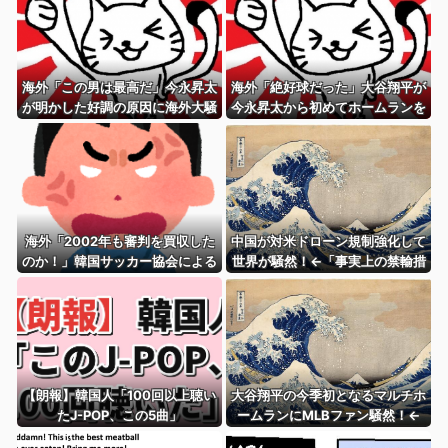
海外「この男は最高だ」今永昇太
海外「絶好球だった」大谷翔平が
が明かした好調の原因に海外大騒
今永昇太から初めてホームランを
ぎ！（海外の反応）
打って海外大興奮！（海外の反
応）
海外「2002年も審判を買収した
中国が対米ドローン規制強化して
のか！」韓国サッカー協会による
世界が騒然！←「事実上の禁輸措
国際試合の審判買収が発覚し大騒
置か？」（海外の反応）
ぎ！【海外の反応】
【朗報】韓国人「100回以上聴い
大谷翔平の今季初となるマルチホ
たJ-POP、この5曲」
ームランにMLBファン騒然！←
「PCAとの熱いMVP争い！」