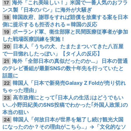
海外「これ美味しい！」米国で一番人気のおフラ
17
ンス製「日本のパン」に海外が大騒ぎ
韓国政府、謝罪をすれば賠償を放棄する案を日本
18
側に提示するも拒否される＝韓国の反応
ポーランド軍、衛生部隊と民間医療従事者が参加
19
した戦場医療訓練を実施！
日本人「うちの犬、たまたまついてきた八百屋
20
で一目惚れしたっぽい」【タイ人の反応】
海外「全部日本の真似だったのか…」 日本の普通
21
のテレビ番組が最新SNSの数十年先を行っていたと
話題に
韓国人「日本で新発売Galaxy Z Foldが売り切れ
22
ちゃった理由」
高市政権にとって｢日本人の生活｣はどうでもい
23
い…小野田紀美のSNS投稿でわかった｢外国人政策｣の
本当の狙い
韓国人「何故日本が世界を魅了し続け観光大国
24
になったのか？その理由がこちら‥」→「文化的なソ