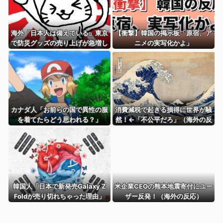
海外「日本人は備えている」東京
【衝撃】韓国の掲示板「原宿、ア
で防災グッズの売り上げが急増し
ニメの実写化かよ」
たことに海外興味津々！（海外の
反応）
カナダ人「お前らの国で異性の服
消費減税で起きる損得に世界が騒
を着てたらどう思われる？」
然！←「不公平だろ」（海外の反
応）
韓国人「日本で新発売Galaxy Z
米企業CEOの熊本地震寄付にユー
Foldが売り切れちゃった理由」
ザー反発！（海外の反応）