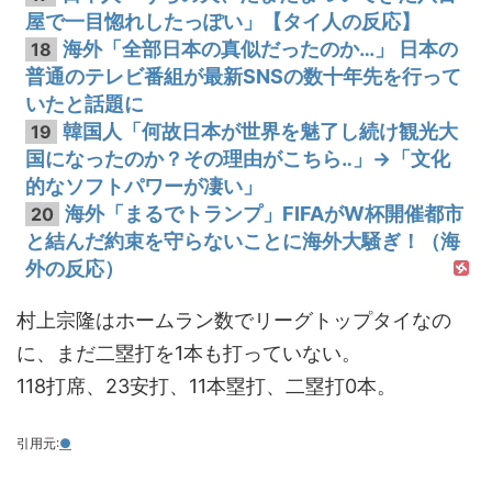
屋で一目惚れしたっぽい」【タイ人の反応】
海外「全部日本の真似だったのか…」 日本の
18
普通のテレビ番組が最新SNSの数十年先を行って
いたと話題に
韓国人「何故日本が世界を魅了し続け観光大
19
国になったのか？その理由がこちら‥」→「文化
的なソフトパワーが凄い」
海外「まるでトランプ」FIFAがW杯開催都市
20
と結んだ約束を守らないことに海外大騒ぎ！（海
外の反応）
村上宗隆はホームラン数でリーグトップタイなの
に、まだ二塁打を1本も打っていない。
118打席、23安打、11本塁打、二塁打0本。
引用元:
●