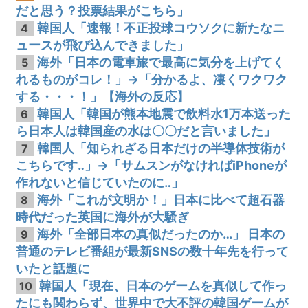
だと思う？投票結果がこちら」
韓国人「速報！不正投球コウソクに新たなニ
4
ュースが飛び込んできました」
海外「日本の電車旅で最高に気分を上げてく
5
れるものがコレ！」→「分かるよ、凄くワクワク
する・・・！」【海外の反応】
韓国人「韓国が熊本地震で飲料水1万本送った
6
ら日本人は韓国産の水は〇〇だと言いました」
韓国人「知られざる日本だけの半導体技術が
7
こちらです‥」→「サムスンがなければiPhoneが
作れないと信じていたのに‥」
海外「これが文明か！」日本に比べて超石器
8
時代だった英国に海外が大騒ぎ
海外「全部日本の真似だったのか…」 日本の
9
普通のテレビ番組が最新SNSの数十年先を行って
いたと話題に
韓国人「現在、日本のゲームを真似して作っ
10
たにも関わらず、世界中で大不評の韓国ゲームが