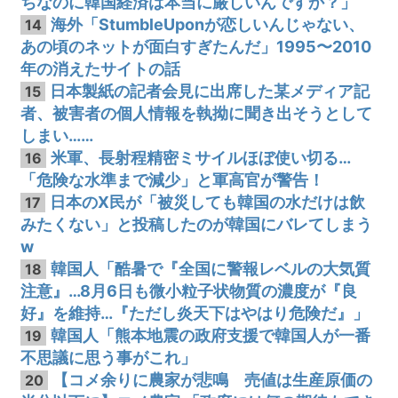
ちなのに韓国経済は本当に厳しいんですか？」
海外「StumbleUponが恋しいんじゃない、
14
あの頃のネットが面白すぎたんだ」1995〜2010
年の消えたサイトの話
日本製紙の記者会見に出席した某メディア記
15
者、被害者の個人情報を執拗に聞き出そうとして
しまい……
米軍、長射程精密ミサイルほぼ使い切る…
16
「危険な水準まで減少」と軍高官が警告！
日本のX民が「被災しても韓国の水だけは飲
17
みたくない」と投稿したのが韓国にバレてしまう
w
韓国人「酷暑で『全国に警報レベルの大気質
18
注意』…8月6日も微小粒子状物質の濃度が『良
好』を維持…『ただし炎天下はやはり危険だ』」
韓国人「熊本地震の政府支援で韓国人が一番
19
不思議に思う事がこれ」
【コメ余りに農家が悲鳴 売値は生産原価の
20