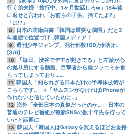
【衝撃】0歳児を玄関に置き去りにし旅行に
7
行く弟夫婦「旅行中、1ヶ月世話しろw」18年後
に返せと言われ「お前らの子供、捨てたよ?」
「は!?」
日本の防衛白書「韓国は重要な隣国」だと3
8
年連続で位置づけ…韓国メディア！
週刊少年ジャンプ、発行部数100万部割れ
9
[8/6]
「毎日、渋谷でデモが起きてる」と左派が心
10
の拠り所にする動画、目撃者から総ツッコミを食
らってしまっており……
韓国人「知られざる日本だけの半導体技術が
11
こちらです‥」→「サムスンがなければiPhoneが
作れないと信じていたのに‥」
海外「全部日本の真似だったのか…」 日本の
12
普通のテレビ番組が最新SNSの数十年先を行って
いたと話題に
韓国人「韓国人はGalaxyを買えるほどお金持
13