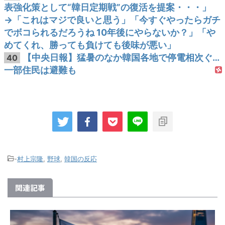
表強化策として“韓日定期戦”の復活を提案・・・」
→「これはマジで良いと思う」「今すぐやったらガチ
でボコられるだろうね 10年後にやらないか？」「や
めてくれ、勝っても負けても後味が悪い」
【中央日報】猛暑のなか韓国各地で停電相次ぐ…
40
一部住民は避難も
-
村上宗隆
,
野球
,
韓国の反応
関連記事