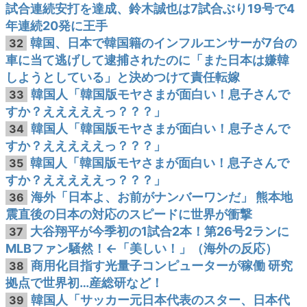
試合連続安打を達成、鈴木誠也は7試合ぶり19号で4
年連続20発に王手
韓国、日本で韓国籍のインフルエンサーが7台の
32
車に当て逃げして逮捕されたのに「また日本は嫌韓
しようとしている」と決めつけて責任転嫁
韓国人「韓国版モヤさまが面白い！息子さんで
33
すか？えええええっ？？？」
韓国人「韓国版モヤさまが面白い！息子さんで
34
すか？えええええっ？？？」
韓国人「韓国版モヤさまが面白い！息子さんで
35
すか？えええええっ？？？」
海外「日本よ、お前がナンバーワンだ」 熊本地
36
震直後の日本の対応のスピードに世界が衝撃
大谷翔平が今季初の1試合2本！第26号2ランに
37
MLBファン騒然！←「美しい！」（海外の反応）
商用化目指す光量子コンピューターが稼働 研究
38
拠点で世界初…産総研など！
韓国人「サッカー元日本代表のスター、日本代
39