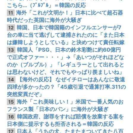
こちら…（ﾌﾞﾙﾌﾞﾙ」＝韓国の反応
海外「これが文明か！」日本に比べて超石器
11
時代だった英国に海外が大騒ぎ
韓国、日本で韓国籍のインフルエンサーが7
12
台の車に当て逃げして逮捕されたのに「また日本
は嫌韓しようとしている」と決めつけて責任転嫁
韓国人「PSG、日本の鈴木彩艶に約60億円
13
で正式オファー・・・」→「あいつがそれほどな
のか（ブルブル）」「レギュラーとして出れると
は思わないけど、それでもやっぱり羨ましいね」
【海外の反応】 なぜイチローはあんなに敬遠
14
四球が多かったの？「45歳引退で通算打率.311の
突然変異だぞ」
海外「これ美味しい！」米国で一番人気のお
15
フランス製「日本のパン」に海外が大騒ぎ
韓国政府、謝罪をすれば賠償を放棄する案を
16
日本側に提示するも拒否される＝韓国の反応
日本人「うちの犬、たまたまついてきた八百
17