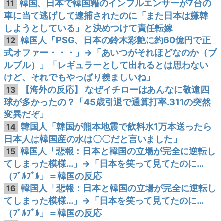
韓国、日本で韓国籍のインフルエンサーが7台の
11
車に当て逃げして逮捕されたのに「また日本は嫌韓
しようとしている」と決めつけて責任転嫁
韓国人「PSG、日本の鈴木彩艶に約60億円で正
12
式オファー・・・」→「あいつがそれほどなのか（ブ
ルブル）」「レギュラーとして出れるとは思わない
けど、それでもやっぱり羨ましいね」
【海外の反応】 なぜイチローはあんなに敬遠四
13
球が多かったの？「45歳引退で通算打率.311の突然
変異だぞ」
韓国人「韓国が熊本地震で飲料水1万本送ったら
14
日本人は韓国産の水は〇〇だと言いました」
韓国人「悲報：日本と韓国の立場が完全に逆転し
15
てしまった模様…」→「日本を笑って見てたのに…
（ﾌﾞﾙﾌﾞﾙ」＝韓国の反応
韓国人「悲報：日本と韓国の立場が完全に逆転し
16
てしまった模様…」→「日本を笑って見てたのに…
（ﾌﾞﾙﾌﾞﾙ」＝韓国の反応