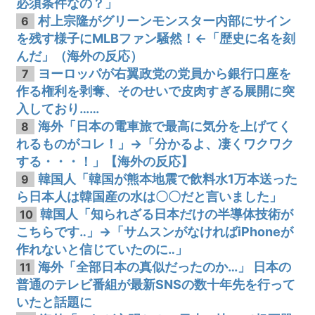
必須条件なの？」
村上宗隆がグリーンモンスター内部にサイン
6
を残す様子にMLBファン騒然！←「歴史に名を刻
んだ」（海外の反応）
ヨーロッパが右翼政党の党員から銀行口座を
7
作る権利を剥奪、そのせいで皮肉すぎる展開に突
入しており……
海外「日本の電車旅で最高に気分を上げてく
8
れるものがコレ！」→「分かるよ、凄くワクワク
する・・・！」【海外の反応】
韓国人「韓国が熊本地震で飲料水1万本送った
9
ら日本人は韓国産の水は〇〇だと言いました」
韓国人「知られざる日本だけの半導体技術が
10
こちらです‥」→「サムスンがなければiPhoneが
作れないと信じていたのに‥」
海外「全部日本の真似だったのか…」 日本の
11
普通のテレビ番組が最新SNSの数十年先を行って
いたと話題に