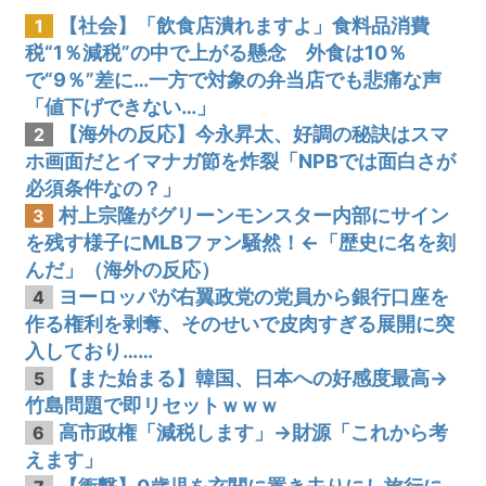
【社会】「飲食店潰れますよ」食料品消費
1
税“1％減税”の中で上がる懸念 外食は10％
で“9％”差に…一方で対象の弁当店でも悲痛な声
「値下げできない…」
【海外の反応】今永昇太、好調の秘訣はスマ
2
ホ画面だとイマナガ節を炸裂「NPBでは面白さが
必須条件なの？」
村上宗隆がグリーンモンスター内部にサイン
3
を残す様子にMLBファン騒然！←「歴史に名を刻
んだ」（海外の反応）
ヨーロッパが右翼政党の党員から銀行口座を
4
作る権利を剥奪、そのせいで皮肉すぎる展開に突
入しており……
【また始まる】韓国、日本への好感度最高→
5
竹島問題で即リセットｗｗｗ
高市政権「減税します」→財源「これから考
6
えます」