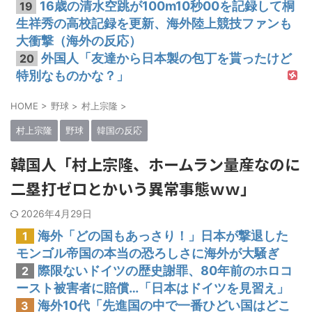
16歳の清水空跳が100m10秒00を記録して桐
19
生祥秀の高校記録を更新、海外陸上競技ファンも
大衝撃（海外の反応）
外国人「友達から日本製の包丁を貰ったけど
20
特別なものかな？」
HOME
>
野球
>
村上宗隆
>
村上宗隆
野球
韓国の反応
韓国人「村上宗隆、ホームラン量産なのに
二塁打ゼロとかいう異常事態ｗｗ」
2026年4月29日
海外「どの国もあっさり！」日本が撃退した
1
モンゴル帝国の本当の恐ろしさに海外が大騒ぎ
際限ないドイツの歴史謝罪、80年前のホロコ
2
ースト被害者に賠償…「日本はドイツを見習え」
海外10代「先進国の中で一番ひどい国はどこ
3