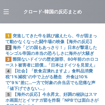
クロード-韓国の反応まとめ
突進してきた牛を跳び越えたら、牛が固まっ
1
て動かなくなった闘牛場の映像【海外の反応】
海外「どの国もあっさり！」日本が撃退した
2
モンゴル帝国の本当の恐ろしさに海外が大騒ぎ
際限ないドイツの歴史謝罪、80年前のホロコ
3
ースト被害者に賠償…「日本はドイツを見習え」
【社会】「飲食店潰れますよ」食料品消費
4
税“1％減税”の中で上がる懸念 外食は10％
で“9％”差に…一方で対象の弁当店でも悲痛な声
「値下げできない…」
【海外の反応】今永昇太、好調の秘訣はスマ
5
ホ画面だとイマナガ節を炸裂「NPBでは面白さが