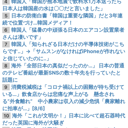
韓国人「韓国が熊本地震で飲料水1万本送ったら
4
日本人は韓国産の水は〇〇だと言いました」
日本の防衛白書「韓国は重要な隣国」だと3年連
5
続で位置づけ…韓国メディア！
韓国人「猛暑の中頑張る日本のエアコン設置業者
6
さんは凄いです」
韓国人「知られざる日本だけの半導体技術がこち
7
らです‥」→「サムスンがなければiPhoneが作れない
と信じていたのに‥」
海外「全部日本の真似だったのか…」 日本の普通
8
のテレビ番組が最新SNSの数十年先を行っていたと
話題に
消費税減税は「コロナ禍以上の困難が待ち受けて
9
いる…」飲食店からは悲痛な声上がる 懸念され
る“外食離れ” 中小農家は収入の減少危惧「農家離れ
に拍車が…」[8/6]
海外「これが文明か！」日本に比べて超石器時代
10
だった英国に海外が大騒ぎ