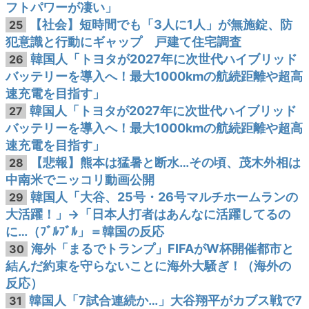
フトパワーが凄い」
【社会】短時間でも「3人に1人」が無施錠、防
25
犯意識と行動にギャップ 戸建て住宅調査
韓国人「トヨタが2027年に次世代ハイブリッド
26
バッテリーを導入へ！最大1000kmの航続距離や超高
速充電を目指す」
韓国人「トヨタが2027年に次世代ハイブリッド
27
バッテリーを導入へ！最大1000kmの航続距離や超高
速充電を目指す」
【悲報】熊本は猛暑と断水…その頃、茂木外相は
28
中南米でニッコリ動画公開
韓国人「大谷、25号・26号マルチホームランの
29
大活躍！」→「日本人打者はあんなに活躍してるの
に…（ﾌﾞﾙﾌﾞﾙ」＝韓国の反応
海外「まるでトランプ」FIFAがW杯開催都市と
30
結んだ約束を守らないことに海外大騒ぎ！（海外の
反応）
韓国人「7試合連続か…」大谷翔平がカブス戦で7
31