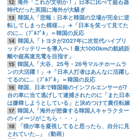
海外「これが文明か！」日本に比べて超石器
12
時代だった英国に海外が大騒ぎ
韓国人「悲報：日本と韓国の立場が完全に逆
13
転してしまった模様…」→「日本を笑って見てた
のに…（ﾌﾞﾙﾌﾞﾙ」＝韓国の反応
韓国人「トヨタが2027年に次世代ハイブリ
14
ッドバッテリーを導入へ！最大1000kmの航続距
離や超高速充電を目指す」
韓国人「大谷、25号・26号マルチホームラ
15
ンの大活躍！」→「日本人打者はあんなに活躍し
てるのに…（ﾌﾞﾙﾌﾞﾙ」＝韓国の反応
韓国、日本で韓国籍のインフルエンサーが7
16
台の車に当て逃げして逮捕されたのに「また日本
は嫌韓しようとしている」と決めつけて責任転嫁
韓国人「海外が想像する韓国人キャラクター
17
のイメージがこちら・・・」
「猫が車を凝視してると思ったら、自分に見
18
とれていた…」（動画）